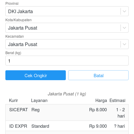
Provinsi
DKI Jakarta
Kota/Kabupaten
Jakarta Pusat
Kecamatan
Jakarta Pusat
Berat (kg)
`
Cek Ongkir
`
Batal
Jakarta Pusat (1 kg)
Kurir
Layanan
Harga
Estimasi
SICEPAT
Reg
Rp 8.000
1 - 2
hari
ID EXPR
Standard
Rp 9.000
? hari