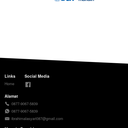
Links
Social Media
Home
Alamat
0877-9067-5839
0877-9067-5839
ibrahimalasyari087@gmail.com